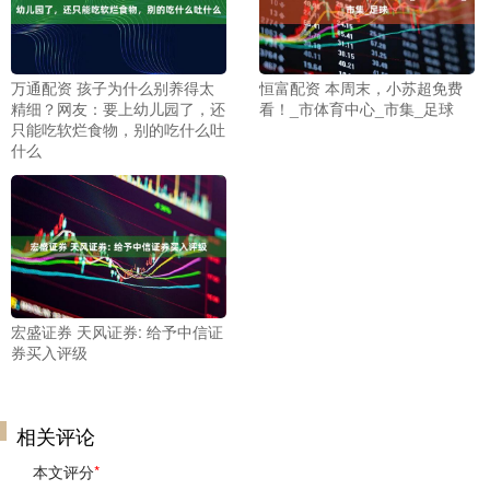
万通配资 孩子为什么别养得太
恒富配资 本周末，小苏超免费
精细？网友：要上幼儿园了，还
看！_市体育中心_市集_足球
只能吃软烂食物，别的吃什么吐
什么
宏盛证券 天风证券: 给予中信证
券买入评级
相关评论
本文评分
*