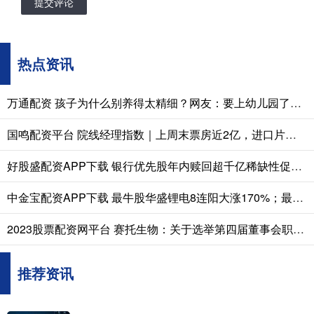
提交评论
热点资讯
万通配资 孩子为什么别养得太精细？网友：要上幼儿园了，还只能吃软烂食物，别的吃什么吐什么
国鸣配资平台 院线经理指数｜上周末票房近2亿，进口片扎堆，科幻电影《挽救计划》成口碑黑马
好股盛配资APP下载 银行优先股年内赎回超千亿稀缺性促使资管机构惜售
中金宝配资APP下载 最牛股华盛锂电8连阳大涨170%；最熊股*ST长药因涉嫌财务造假被立案调查丨透视一周牛熊股
2023股票配资网平台 赛托生物：关于选举第四届董事会职工代表董事的公告
推荐资讯