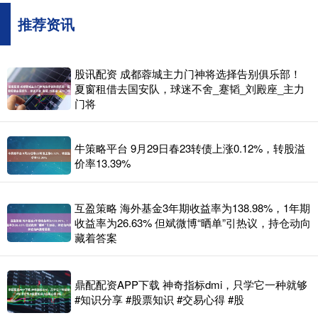
推荐资讯
股讯配资 成都蓉城主力门神将选择告别俱乐部！
夏窗租借去国安队，球迷不舍_蹇韬_刘殿座_主力
门将
牛策略平台 9月29日春23转债上涨0.12%，转股溢
价率13.39%
互盈策略 海外基金3年期收益率为138.98%，1年期
收益率为26.63% 但斌微博“晒单”引热议，持仓动向
藏着答案
鼎配配资APP下载 神奇指标dmi，只学它一种就够
#知识分享 #股票知识 #交易心得 #股