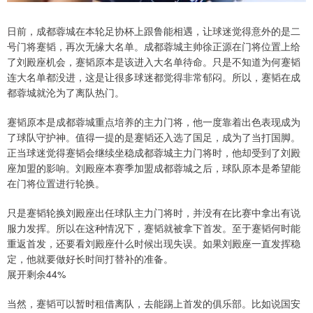
日前，成都蓉城在本轮足协杯上跟鲁能相遇，让球迷觉得意外的是二
号门将蹇韬，再次无缘大名单。成都蓉城主帅徐正源在门将位置上给
了刘殿座机会，蹇韬原本是该进入大名单待命。只是不知道为何蹇韬
连大名单都没进，这是让很多球迷都觉得非常郁闷。所以，蹇韬在成
都蓉城就沦为了离队热门。
蹇韬原本是成都蓉城重点培养的主力门将，他一度靠着出色表现成为
了球队守护神。值得一提的是蹇韬还入选了国足，成为了当打国脚。
正当球迷觉得蹇韬会继续坐稳成都蓉城主力门将时，他却受到了刘殿
座加盟的影响。刘殿座本赛季加盟成都蓉城之后，球队原本是希望能
在门将位置进行轮换。
只是蹇韬轮换刘殿座出任球队主力门将时，并没有在比赛中拿出有说
服力发挥。所以在这种情况下，蹇韬就被拿下首发。至于蹇韬何时能
重返首发，还要看刘殿座什么时候出现失误。如果刘殿座一直发挥稳
定，他就要做好长时间打替补的准备。
展开剩余44%
当然，蹇韬可以暂时租借离队，去能踢上首发的俱乐部。比如说国安