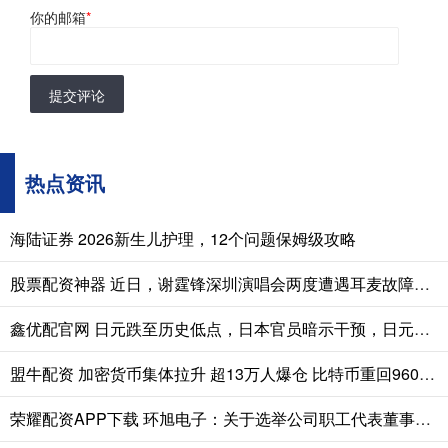
你的邮箱
*
提交评论
热点资讯
海陆证券 2026新生儿护理，12个问题保姆级攻略
股票配资神器 近日，谢霆锋深圳演唱会两度遭遇耳麦故障。在演唱《不可一世》时，耳麦突
鑫优配官网 日元跌至历史低点，日本官员暗示干预，日元兑欧元跌至184.43、兑瑞郎创198.31新低
盟牛配资 加密货币集体拉升 超13万人爆仓 比特币重回96000美元上方
荣耀配资APP下载 环旭电子：关于选举公司职工代表董事的公告