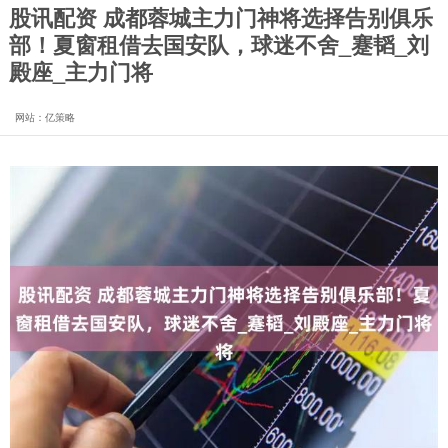
股讯配资 成都蓉城主力门神将选择告别俱乐
部！夏窗租借去国安队，球迷不舍_蹇韬_刘
殿座_主力门将
网站：亿策略