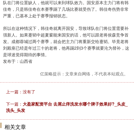
队在门将位置缺人，他就可以来到球队效力。国安原本主力门将有韩
佳奇，只是韩佳奇在本赛季踢了几场比赛就受伤了。韩佳奇伤势非常
严重，已基本上处于赛季报销状态。
所以在这种情况下，韩佳奇就离开国安，导致球队在门将位置需要补
强新人。如果蹇韬中超夏窗能来国安的话，他可以跟老将侯森竞争首
发。成都蓉城过两个赛季，就会把主力门将重新交给蹇韬。毕竟老将
刘殿座已经是年过三十的老将，他再踢2到3个赛季就要沦为替补，这
是球迷觉得期待的事情。
发布于：山西省
亿策略提示：文章来自网络，不代表本站观点。
上一篇：没有了
下一篇：
大盈家配资平台 去屑止痒洗发水哪个牌子效果好?_头皮_
洗头_头发
相关文章