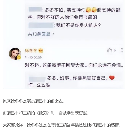
原来徐冬冬是演员蒲巴甲的前女友。
而蒲巴甲和王鸥拍《锻刀》时，曾被曝出亲密照。
大家都觉得，徐冬冬这是在暗指王鸥当年插足过她和蒲巴甲的感情。