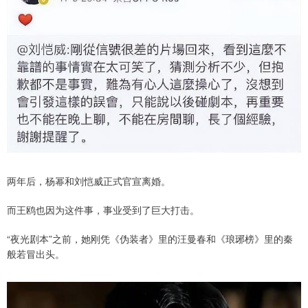
两年后，杨幂和刘恺威正式官宣离婚。
而王鸥也因为这件事，事业受到了巨大打击。
“夜光剧本”之前，她刚凭《伪装者》里的汪曼春和《琅琊榜》里的秦
般若冒出头。