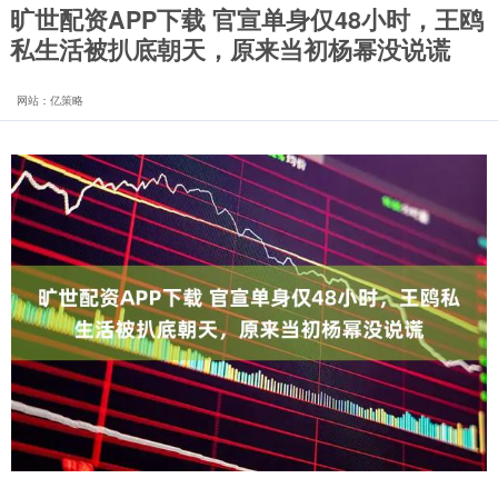
旷世配资APP下载 官宣单身仅48小时，王鸥
私生活被扒底朝天，原来当初杨幂没说谎
网站：亿策略