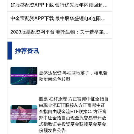
好股盛配资APP下载 银行优先股年内赎回超千亿稀缺性促使资管机构惜售
中金宝配资APP下载 最牛股华盛锂电8连阳大涨170%；最熊股*ST长药因涉嫌财务造假被立案调查丨透视一周牛熊股
2023股票配资网平台 赛托生物：关于选举第四届董事会职工代表董事的公告
推荐资讯
盈盛达配资 粤桂两地落子，核电驱
动华南绿色转型
股票 杠杆原理 方正富邦中证全指自
由现金流ETF联接A,方正富邦中证
全指自由现金流ETF联接C: 方正富
邦中证全指自由现金流交易型开放
式指数证券投资基金联接基金基金
份额发售公告