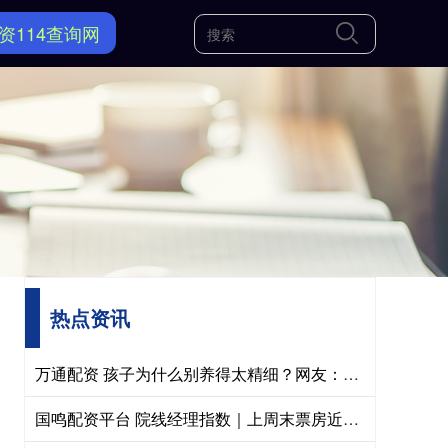
资114查询网
热点资讯
万通配资 孩子为什么别养得太精细？网友：要上幼儿园了，还只能吃软烂食物，别的吃什么吐什么
国鸣配资平台 院线经理指数｜上周末票房近2亿，进口片扎堆，科幻电影《挽救计划》成口碑黑马